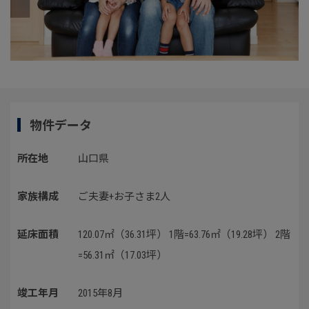
物件データ
所在地
山口県
家族構成
ご夫妻+お子さま2人
延床面積
120.07㎡（36.31坪） 1階=63.76㎡（19.28坪） 2階
=56.31㎡（17.03坪）
竣工年月
2015年8月