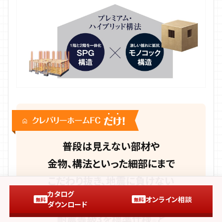
普段は見えない部材や
金物、構法といった細部にまで
こだわり抜き、
地震に負けない
カタログ
直下率100%設計
と
オンライン相談
無料
無料
※
ダウンロード
耐震等級3を標準仕様
と
※