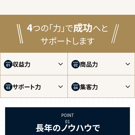
4
成功
つの「力」で
へと
サポートします
収益力
商品力
サポート力
集客力
長年のノウハウで