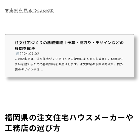
▼実例を見る⇒case80
注文住宅づくりの基礎知識｜予算・間取り・デザインなどの
疑問を解決
️
2024.07.02
この記事では、注文住宅づくりでよくある疑問にまとめてお答えし、理想の住
まいを建てるための基礎知識をお届けします。注文住宅の予算や間取り、内外
装のデザインや性...
福岡県の注文住宅ハウスメーカーや
工務店の選び方