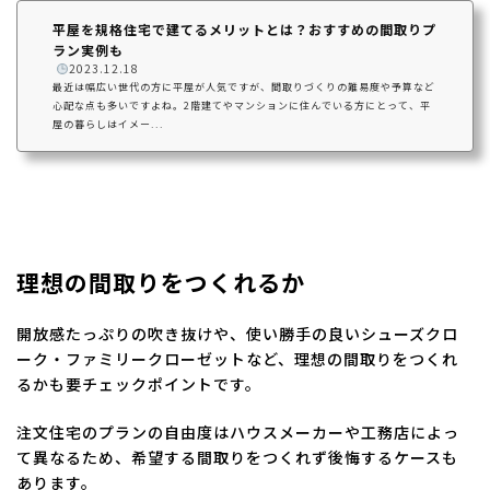
平屋を規格住宅で建てるメリットとは？おすすめの間取りプ
ラン実例も
️
2023.12.18
最近は幅広い世代の方に平屋が人気ですが、間取りづくりの難易度や予算など
心配な点も多いですよね。2階建てやマンションに住んでいる方にとって、平
屋の暮らしはイメー...
理想の間取りをつくれるか
開放感たっぷりの吹き抜けや、使い勝手の良いシューズクロ
ーク・ファミリークローゼットなど、理想の間取りをつくれ
るかも要チェックポイントです。
注文住宅のプランの自由度はハウスメーカーや工務店によっ
て異なるため、希望する間取りをつくれず後悔するケースも
あります。