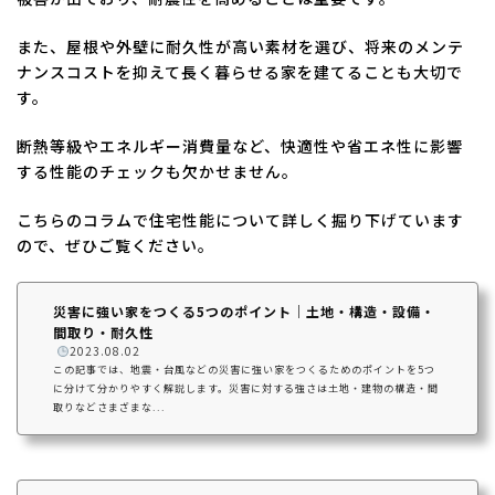
また、屋根や外壁に耐久性が高い素材を選び、将来のメンテ
ナンスコストを抑えて長く暮らせる家を建てることも大切で
す。
断熱等級やエネルギー消費量など、快適性や省エネ性に影響
する性能のチェックも欠かせません。
こちらのコラムで住宅性能について詳しく掘り下げています
ので、ぜひご覧ください。
災害に強い家をつくる5つのポイント｜土地・構造・設備・
間取り・耐久性
️
2023.08.02
この記事では、地震・台風などの災害に強い家をつくるためのポイントを5つ
に分けて分かりやすく解説します。災害に対する強さは土地・建物の構造・間
取りなどさまざまな...