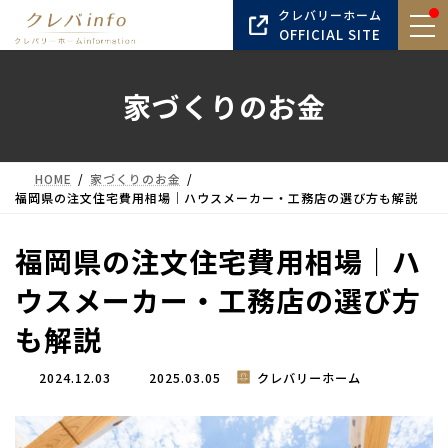
コ
ナ
クレバリーホーム
ン
ビ
OFFICIAL SITE
テ
ゲ
ン
ー
家づくりのお金
ツ
シ
へ
ョ
ス
ン
キ
に
HOME
家づくりのお金
ッ
移
福岡県の注文住宅費用相場｜ハウスメーカー・工務店の選び方も解説
プ
動
福岡県の注文住宅費用相場｜ハ
ウスメーカー・工務店の選び方
も解説
最
2024.12.03
2025.03.05
クレバリーホーム
終
更
新