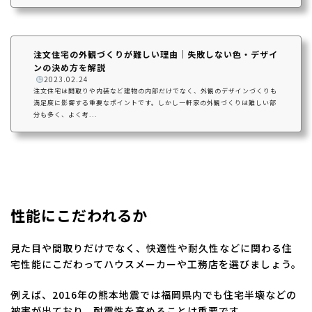
注文住宅の外観づくりが難しい理由｜失敗しない色・デザイ
ンの決め方を解説
️
2023.02.24
注文住宅は間取りや内装など建物の内部だけでなく、外観のデザインづくりも
満足度に影響する重要なポイントです。しかし一軒家の外観づくりは難しい部
分も多く、よく考...
性能にこだわれるか
見た目や間取りだけでなく、快適性や耐久性などに関わる住
宅性能にこだわってハウスメーカーや工務店を選びましょう。
例えば、2016年の熊本地震では福岡県内でも住宅半壊などの
被害が出ており、耐震性を高めることは重要です。