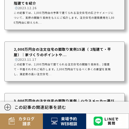
階建てを紹介
️
2023.12.26
この記事では、1,000万円台の予算で建てられる注文住宅の広さやイメージに
ついて、実際の間取り実例をもとにご紹介します。注文住宅の建築費用を1,00
0万円台に抑えられ...
2,000万円台の注文住宅の間取り実例15選（ 2階建て・平
屋）｜家づくりのポイントや...
️
2023.11.17
この記事では、2,000万円台で建てられる注文住宅の間取り実例を、2階建
て・平屋それぞれご紹介します。2,000万円台でなるべく多くの要望を実現
し、満足度の高い注文住宅...
3,000万円台の注文住宅の間取り実例｜ハウスメーカー選び
のポイントや資金計画シミ...
この記事の関連記事を読む
️
2023.12.26
この記事では、3,000万円台の注文住宅の間取り実例をピックアップしてご紹
介します。3,000万円台で建てられる注文住宅の広さ、住宅ローンシミュレー
ションなども解説。...