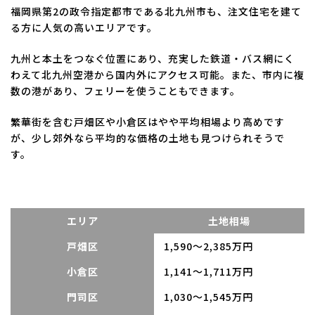
福岡県第2の政令指定都市である北九州市も、注文住宅を建て
る方に人気の高いエリアです。
九州と本土をつなぐ位置にあり、充実した鉄道・バス網にく
わえて北九州空港から国内外にアクセス可能。また、市内に複
数の港があり、フェリーを使うこともできます。
繁華街を含む戸畑区や小倉区はやや平均相場より高めです
が、少し郊外なら平均的な価格の土地も見つけられそうで
す。
エリア
土地相場
戸畑区
1,590～2,385万円
小倉区
1,141～1,711万円
門司区
1,030～1,545万円