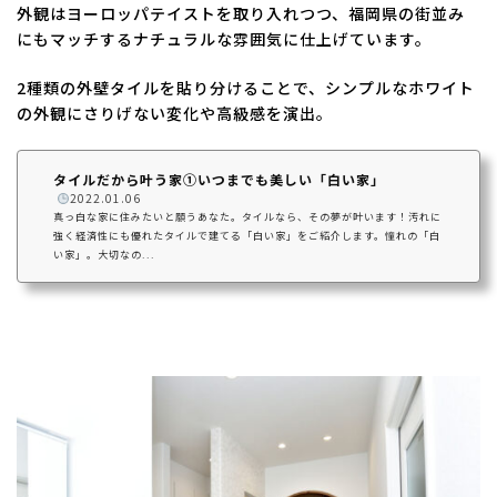
外観はヨーロッパテイストを取り入れつつ、福岡県の街並み
にもマッチするナチュラルな雰囲気に仕上げています。
2種類の外壁タイルを貼り分けることで、シンプルなホワイト
の外観にさりげない変化や高級感を演出。
タイルだから叶う家①いつまでも美しい「白い家」
️
2022.01.06
真っ白な家に住みたいと願うあなた。タイルなら、その夢が叶います！汚れに
強く経済性にも優れたタイルで建てる「白い家」をご紹介します。憧れの「白
い家」。大切なの...