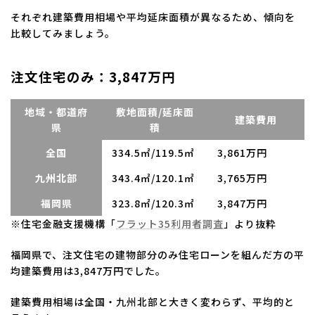
それぞれ建築費用相場や平均延床面積が異なるため、傾向を
比較してみましょう。
注文住宅のみ：3,847万円
地域・都道府
敷地面積/延床面
建築費用
県
積
全国
334.5㎡/119.5㎡
3,861万円
九州北部
343.4㎡/120.1㎡
3,765万円
福岡県
323.8㎡/120.3㎡
3,847万円
※住宅金融支援機構「
フラット35利用者調査
」より抜粋
福岡県で、注文住宅の建物部分のみ住宅ローンを組んだ方の平
均建築費用は3,847万円でした。
建築費用相場は全国・九州北部と大きく変わらず、平均的と