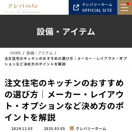
コ
ナ
クレバリーホーム
ン
ビ
OFFICIAL SITE
テ
ゲ
ン
ー
設備・アイテム
ツ
シ
へ
ョ
ス
ン
キ
に
HOME
設備・アイテム
ッ
移
注文住宅のキッチンのおすすめの選び方｜メーカー・レイアウト・オプ
プ
動
ションなど決め方のポイントを解説
注文住宅のキッチンのおすすめ
の選び方｜メーカー・レイアウ
ト・オプションなど決め方のポ
イントを解説
最
2024.12.03
2025.03.05
クレバリーホーム