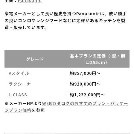
出典：
Panasonic
家電メーカーとして長い歴史を持つPanasonicは、使い勝手
の良いコンロやレンジフードなどに定評があるキッチンを製
造・販売しています。
基本プランの定価（I型・間
グレード
口255cm）
Vスタイル
約857,000円～
ラクシーナ
約920,000円～
L-CLASS
約1,232,000円～
※メーカーHPより
WEBカタログのおすすめプラン・パッケー
ジプラン価格
を参照