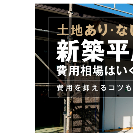
更
新
日
時
: