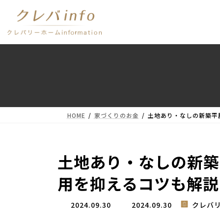
コ
ナ
ン
ビ
テ
ゲ
ン
ー
ツ
シ
へ
ョ
ス
ン
キ
に
ッ
移
プ
動
HOME
家づくりのお金
土地あり・なしの新築平
土地あり・なしの新築
用を抑えるコツも解説
最
2024.09.30
2024.09.30
クレバ
終