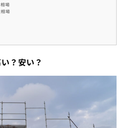
屋相場
屋相場
高い？安い？