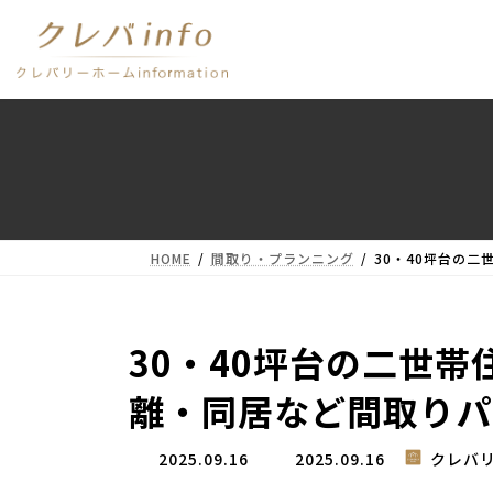
コ
ナ
ン
ビ
テ
ゲ
ン
ー
ツ
シ
へ
ョ
ス
ン
キ
に
ッ
移
プ
動
HOME
間取り・プランニング
30・40坪台の
30・40坪台の二世
離・同居など間取りパ
最
2025.09.16
2025.09.16
クレバ
終