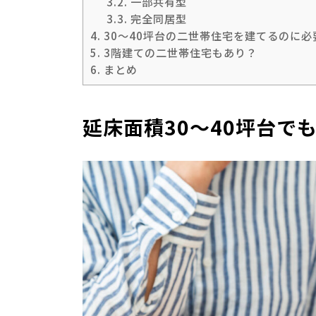
3.2.
一部共有型
3.3.
完全同居型
4.
30～40坪台の二世帯住宅を建てるのに
5.
3階建ての二世帯住宅もあり？
6.
まとめ
延床面積30～40坪台で