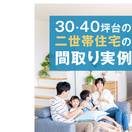
更
新
日
時
: