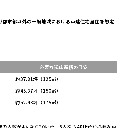
び都市部以外の一般地域における戸建住宅居住を想定
必要な延床面積の目安
約37.81坪（125㎡）
約45.37坪（150㎡）
約52.93坪（175㎡）
の人数が4人なら30坪台、5人なら40坪台が必要な延