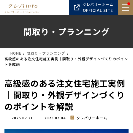
コ
ナ
クレバリーホーム
ン
ビ
OFFICIAL SITE
テ
ゲ
ン
ー
間取り・プランニング
ツ
シ
へ
ョ
ス
ン
キ
に
HOME
間取り・プランニング
ッ
移
高級感のある注文住宅施工実例｜間取り・外観デザインづくりのポイン
プ
動
トを解説
高級感のある注文住宅施工実例
｜間取り・外観デザインづくり
のポイントを解説
最
2025.02.21
2025.03.04
クレバリーホーム
終
更