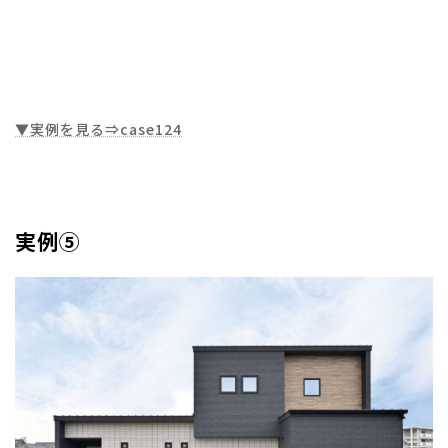
▼実例を見る⇒case124
実例⑤