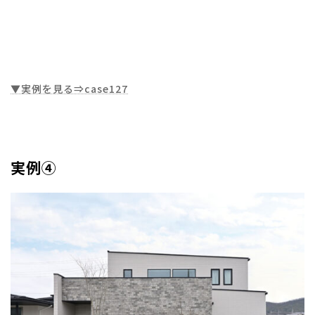
▼実例を見る⇒case127
実例④