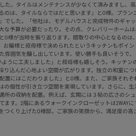
でした。タイルはメンテナンスが少なくて済みますし、
るのは、タイルならではだと思います」とO様。プラン
」でした。「他社は、モデルハウスと完成物件のギャッ
大な予算が必要だったり。その点、クレバリーホームは
O様が当時を振り返ります。間取りの中心となるのは、約
。お嬢様と叔母様で決められたというキッチンもポイン
た雰囲気を醸し出しています。使い勝手も良いそうで、
いように工夫しました」と叔母様も嬉しそう。キッチン
採り込んだ心地よい空間が広がります。独立の和室につ
配置にはこだわりました」とO様。また、ご家族それぞ
はの個性が引き立つ空間を実現しています。さらに、生
適所の収納を配置。例えば、玄関には３帖の広さのシュ
てます。2階にあるウォークインクローゼットは2WAY
をつくり上げたO様邸。ご家族の笑顔から、満足度の高