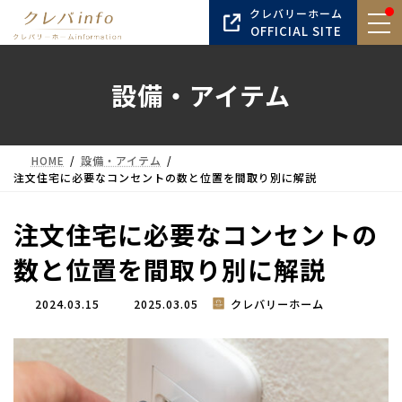
コ
ナ
クレバリーホーム
ン
ビ
OFFICIAL SITE
テ
ゲ
ン
ー
設備・アイテム
ツ
シ
へ
ョ
ス
ン
キ
に
HOME
設備・アイテム
ッ
移
注文住宅に必要なコンセントの数と位置を間取り別に解説
プ
動
注文住宅に必要なコンセントの
数と位置を間取り別に解説
最
2024.03.15
2025.03.05
クレバリーホーム
終
更
新
日
時