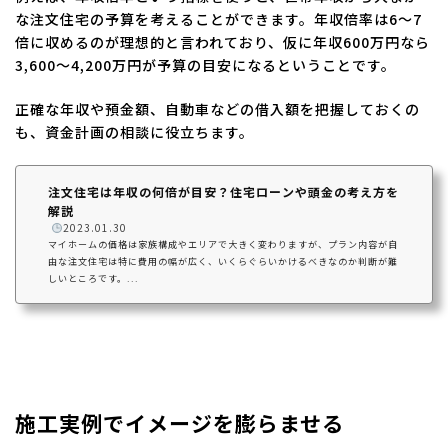
な注文住宅の予算を考えることができます。年収倍率は6～7
倍に収めるのが理想的と言われており、仮に年収600万円なら
3,600～4,200万円が予算の目安になるということです。
正確な年収や預金額、自動車などの借入額を把握しておくの
も、資金計画の相談に役立ちます。
注文住宅は年収の何倍が目安？住宅ローンや頭金の考え方を
解説
️
2023.01.30
マイホームの価格は家族構成やエリアで大きく変わりますが、プラン内容が自
由な注文住宅は特に費用の幅が広く、いくらぐらいかけるべきなのか判断が難
しいところです。...
施工実例でイメージを膨らませる