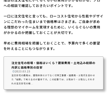
理想の注文住宅にいくらぐらいの費用がかかるのかも、プロ
への相談で確認しておきたいポイントです。
一口に注文住宅と言っても、ローコスト住宅から性能やデザイ
ンにこだわった住まいまで価格帯はさまざま。ご自身が求め
る理想のマイホームを実現するために、いくらぐらいの費用
がかかるのか把握しておくことが大切です。
早めに費用相場を把握しておくことで、予算内で多くの要望
を叶えることにもつながります。
注文住宅の相場・価格はいくら？建築費用・土地込み総額の
内訳と価格帯別の目安
️
2023.03.23
注文住宅の費用は、建物本体だけでなく付帯工事費・諸費用・土地代を合わせ
た「総額」で考えるのが基本です。この記事では、土地あり・土地なしそれぞ
れの注文住宅の相...