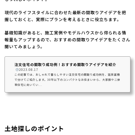
現代のライフスタイルに合わせた最新の間取りアイデアを把
握しておくと、実際にプランを考えるときに役立ちます。
基礎知識があると、施工実例やモデルハウスから得られる情
報量もアップするので、おすすめの間取りアイデアをたくさん
聞いてみましょう。
注文住宅の間取り成功例！おすすめ間取りアイデアを紹介
️
2023.08.17
この記事では、おしゃれで暮らしやすい注文住宅の間取り成功例を、延床面積
で分けてご紹介します。30坪以下のコンパクトなお住まいから、大家族や二世
帯住宅に向いてい...
土地探しのポイント