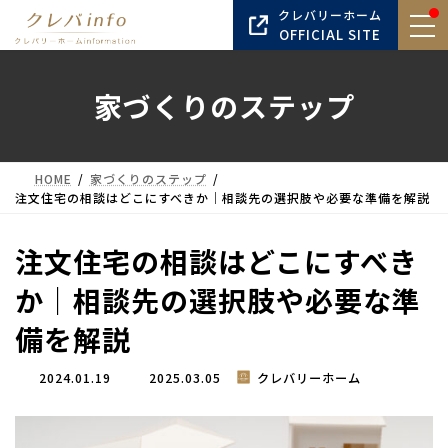
コ
ナ
クレバリーホーム
ン
ビ
OFFICIAL SITE
テ
ゲ
ン
ー
家づくりのステップ
ツ
シ
へ
ョ
ス
ン
キ
に
HOME
家づくりのステップ
ッ
移
注文住宅の相談はどこにすべきか｜相談先の選択肢や必要な準備を解説
プ
動
注文住宅の相談はどこにすべき
か｜相談先の選択肢や必要な準
備を解説
最
2024.01.19
2025.03.05
クレバリーホーム
終
更
新