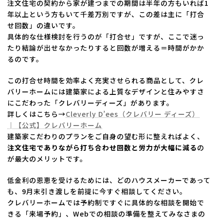
注文住宅の契約から家が建つまでの期間は半年の方もいれば1
年以上という方もいて千差万別ですが、この差は主に「打合
せ回数」の違いです。
具体的な仕様検討を行うのが「打合せ」ですが、ここで迷っ
たり結論が出せなかったりすると回数が増える＝時間がかか
るのです。
この打合せ時間を効率よく充実させられる商品として、クレ
バリーホームには建築家による上質なデザインと住みやすさ
にこだわった「クレバリーディーズ」があります。
詳しくはこちら→
Cleverly D’ees（クレバリー ディーズ）
│【公式】クレバリーホーム
建築家こだわりのプランをご自身の望む形に整えればよく、
注文住宅でありながら打ち合わせ回数と労力が大幅に減る
の
が最大のメリットです。
低金利の恩恵を受けるためには、どのハウスメーカーであって
も、9月末引き渡しを前提に今すぐ相談してください。
クレバリーホームでは予約制ですぐに具体的な相談を開始で
きる「来場予約」、Webでの相談の準備を整えてみなさまの