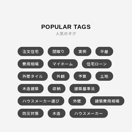
POPULAR TAGS
人気のタグ
注文住宅
間取り
実例
平屋
費用相場
マイホーム
住宅ローン
外壁タイル
外観
予算
土地
木造建築
収納
建築基準法
ハウスメーカー選び
外壁
建築費用相場
防災対策
木造
ハウスメーカー