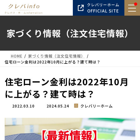
コ
ナ
クレバリーホーム
ン
ビ
OFFICIAL SITE
テ
ゲ
ン
ー
家づくり情報（注文住宅情報）
ツ
シ
へ
ョ
ス
ン
キ
に
HOME
家づくり情報（注文住宅情報）
ッ
移
住宅ローン金利は2022年10月に上がる？建て時は？
プ
動
住宅ローン金利は2022年10月
に上がる？建て時は？
最
2022.03.10
2024.05.24
クレバリーホーム
終
更
新
日
時