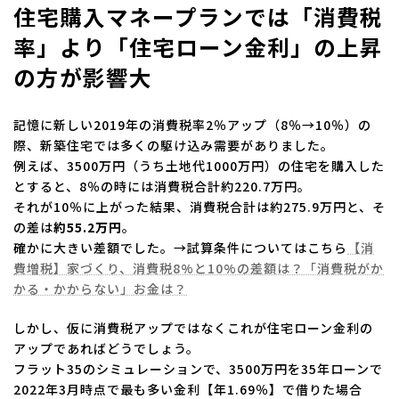
住宅購入マネープランでは「消費税
率」より「住宅ローン金利」の上昇
の方が影響大
記憶に新しい2019年の消費税率2％アップ（8％→10％）の
際、新築住宅では多くの駆け込み需要がありました。
例えば、3500万円（うち土地代1000万円）の住宅を購入した
とすると、8％の時には消費税合計約220.7万円。
それが10％に上がった結果、消費税合計は約275.9万円と、そ
の差は
約55.2万円
。
確かに大きい差額でした。→試算条件についてはこちら
【消
費増税】家づくり、消費税8%と10%の差額は？「消費税がか
かる・かからない」お金は？
しかし、仮に消費税アップではなくこれが住宅ローン金利の
アップであればどうでしょう。
フラット35のシミュレーションで、3500万円を35年ローンで
2022年3月時点で最も多い金利【年1.69％】で借りた場合