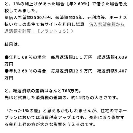
と、1％の利上げがあった場合【年2.69％】で借りた場合を比
較してみました。
※借入希望額3500万円、返済期間35年、元利均等、ボーナス
払いなしの条件で右サイトを利用し試算
借入希望金額から
返済額を計算：【フラット３５】
）
結果は、
●年利1.69 ％の場合 毎月返済額11.1 万円 総返済額4,639
万円
●年利2.69 ％の場合 毎月返済額12.9 万円 総返済額5,407
万円
と、総返済額の差額はなんと
768万円
。
先ほど試算した消費税の差額の、約14倍もの大きさです。
「たった1％の差」と思えるかもしれませんが、住宅のマネー
プランにおいては消費税率アップよりも、長期に渡り影響す
る金利上昇の方が大きな影響を与えるのです。