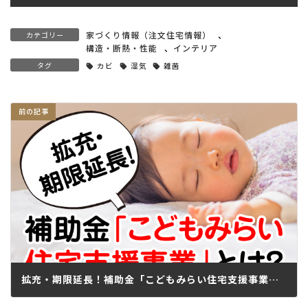
家づくり情報（注文住宅情報）
、
カテゴリー
構造・断熱・性能
、
インテリア
タグ
カビ
湿気
雑菌
拡充・期限延長！補助金「こどもみらい住宅支援事業」利用の基礎知識
2022.06.07