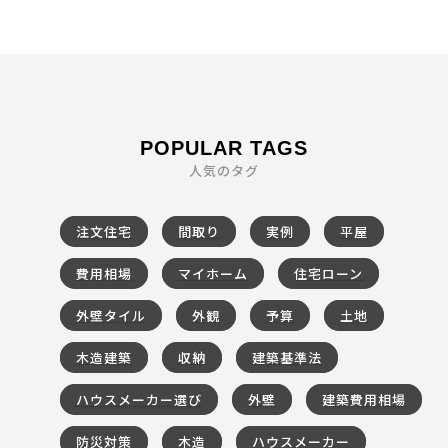
POPULAR TAGS
人気のタグ
注文住宅
間取り
実例
平屋
費用相場
マイホーム
住宅ローン
外壁タイル
外観
予算
土地
木造建築
収納
建築基準法
ハウスメーカー選び
外壁
建築費用相場
防災対策
木造
ハウスメーカー