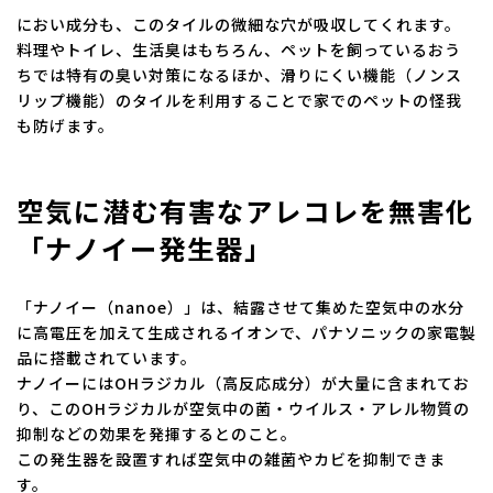
におい成分も、このタイルの微細な穴が吸収してくれます。
料理やトイレ、生活臭はもちろん、ペットを飼っているおう
ちでは特有の臭い対策になるほか、滑りにくい機能（ノンス
リップ機能）のタイルを利用することで家でのペットの怪我
も防げます。
空気に潜む有害なアレコレを無害化
「ナノイー発生器」
「ナノイー（nanoe）」は、結露させて集めた空気中の水分
に高電圧を加えて生成されるイオンで、パナソニックの家電製
品に搭載されています。
ナノイーにはOHラジカル（高反応成分）が大量に含まれてお
り、このOHラジカルが空気中の菌・ウイルス・アレル物質の
抑制などの効果を発揮するとのこと。
この発生器を設置すれば空気中の雑菌やカビを抑制できま
す。