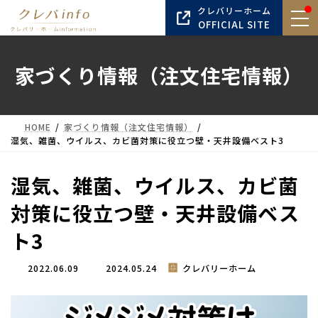
コ
ナ
クレバリーホーム
ン
ビ
OFFICIAL SITE
テ
ゲ
ン
ー
家づくり情報（注文住宅情報）
ツ
シ
へ
ョ
ス
ン
キ
に
HOME
家づくり情報（注文住宅情報）
ッ
移
湿気、雑菌、ウイルス、カビ菌対策に役立つ壁・天井設備ベスト3
プ
動
湿気、雑菌、ウイルス、カビ菌
対策に役立つ壁・天井設備ベス
ト3
最
2022.06.09
2024.05.24
クレバリーホーム
終
更
新