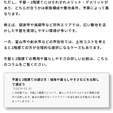
ただし、平屋・2階建てにはそれぞれメリット・デメリットが
あり、どちらが合うかは家族構成や敷地条件、予算によって異
なります。
例えば、砺波市や南砺市など郊外エリアでは、広い敷地を活
かした平屋を実現しやすい環境が多いです。
一方、富山市や射水市などの市街地では、土地コストを考え
ると2階建ての方が合理的な選択になるケースもあります。
平屋と2階建ての費用や暮らしやすさの詳しい比較は、こちら
のコラムをご覧ください。
平屋と2階建ての選び方｜価格や暮らしやすさなどを比較し
て選ぼう
️
2024.01.31
この記事では、平屋と2階建てについて、暮らしやすさやコストなど複数の視
点で比較します。最近は階段がなくバリアフリー生活を送れる平屋の人気が高
まっていますが、2...