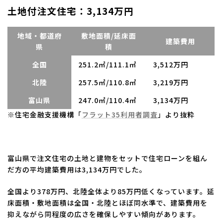
土地付注文住宅：3,134万円
地域・都道府
敷地面積/延床面
建築費用
県
積
全国
251.2㎡/111.1㎡
3,512万円
北陸
257.5㎡/110.8㎡
3,219万円
富山県
247.0㎡/110.4㎡
3,134万円
※住宅金融支援機構「
フラット35利用者調査
」より抜粋
富山県で注文住宅の土地と建物をセットで住宅ローンを組ん
だ方の平均建築費用は3,134万円でした。
全国より378万円、北陸全体より85万円低くなっています。延
床面積・敷地面積は全国・北陸とほぼ同水準で、建築費用を
抑えながら同程度の広さを確保しやすい傾向があります。