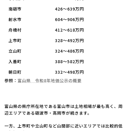
南砺市
426～639万円
射水市
604～906万円
舟橋村
412～618万円
上市町
328～492万円
立山町
324～486万円
入善町
388～582万円
朝日町
332～498万円
参照：
富山県 令和8年地価公示の概要
富山県の県庁所在地である富山市は土地相場が最も高く、周
辺エリアである砺波市・高岡市が続きます。
一方、上市町や立山町など山間部に近いエリアでは比較的低