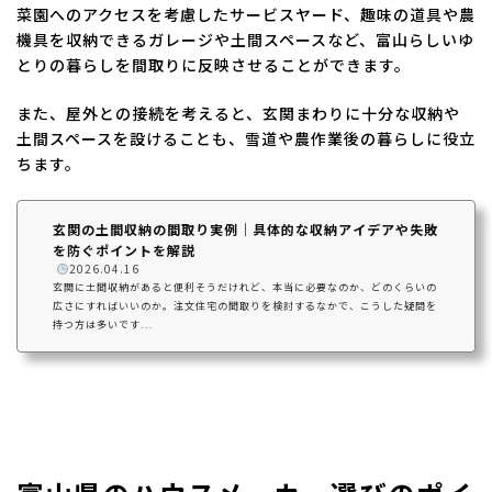
菜園へのアクセスを考慮したサービスヤード、趣味の道具や農
機具を収納できるガレージや土間スペースなど、富山らしいゆ
とりの暮らしを間取りに反映させることができます。
また、屋外との接続を考えると、玄関まわりに十分な収納や
土間スペースを設けることも、雪道や農作業後の暮らしに役立
ちます。
玄関の土間収納の間取り実例｜具体的な収納アイデアや失敗
を防ぐポイントを解説
️
2026.04.16
玄関に土間収納があると便利そうだけれど、本当に必要なのか、どのくらいの
広さにすればいいのか。注文住宅の間取りを検討するなかで、こうした疑問を
持つ方は多いです...