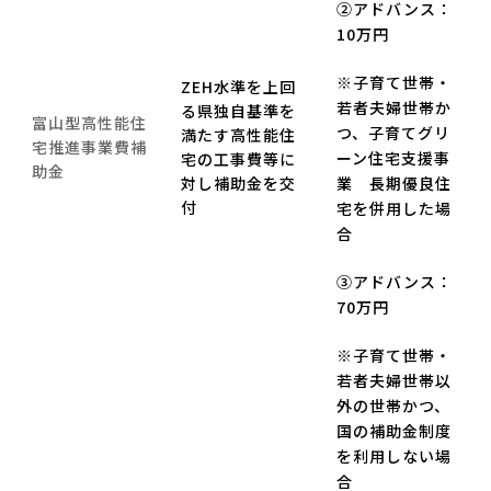
②アドバンス：
10万円
※子育て世帯・
ZEH水準を上回
若者夫婦世帯か
る県独自基準を
富山型高性能住
つ、子育てグリ
満たす高性能住
宅推進事業費補
ーン住宅支援事
宅の工事費等に
助金
対し補助金を交
業 長期優良住
付
宅を併用した場
合
③アドバンス：
70万円
※子育て世帯・
若者夫婦世帯以
外の世帯かつ、
国の補助金制度
を利用しない場
合