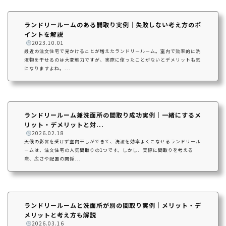
ランドリールームのある間取り実例｜失敗しない考え方のポ
イントを解説
️
2023.10.01
最近の注文住宅で見かけることが増えたランドリールーム。室内で効率的に洗
濯物を干せるのは大変魅力ですが、実際に使ったことがないとデメリットも気
になりますよね。...
ランドリールーム兼洗面所の間取り成功実例｜一緒にするメ
リット・デメリットと対...
️
2026.02.18
天候の影響を受けず室内干しができて、洗濯を効率よくこなせるランドリール
ームは、注文住宅の人気間取りの1つです。しかし、実際に間取りを考える
際、広さや配置の関係...
ランドリールームと洗面所が別の間取り実例｜メリット・デ
メリットと考え方も解説
️
2026.03.16