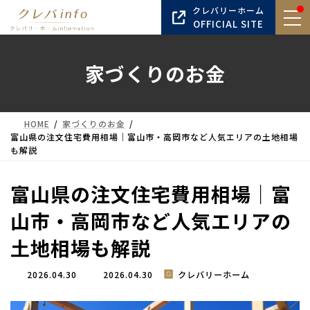
コ
ナ
クレバリーホーム
ン
ビ
OFFICIAL SITE
テ
ゲ
ン
ー
家づくりのお金
ツ
シ
へ
ョ
ス
ン
キ
に
HOME
家づくりのお金
ッ
移
富山県の注文住宅費用相場｜富山市・高岡市など人気エリアの土地相場
プ
動
も解説
富山県の注文住宅費用相場｜富
山市・高岡市など人気エリアの
土地相場も解説
最
2026.04.30
2026.04.30
クレバリーホーム
終
更