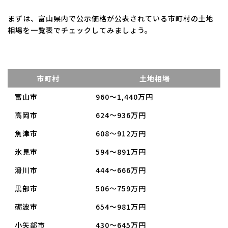
まずは、富山県内で公示価格が公表されている市町村の土地
相場を一覧表でチェックしてみましょう。
市町村
土地相場
富山市
960～1,440万円
高岡市
624～936万円
魚津市
608～912万円
氷見市
594～891万円
滑川市
444～666万円
黒部市
506～759万円
砺波市
654～981万円
小矢部市
430～645万円