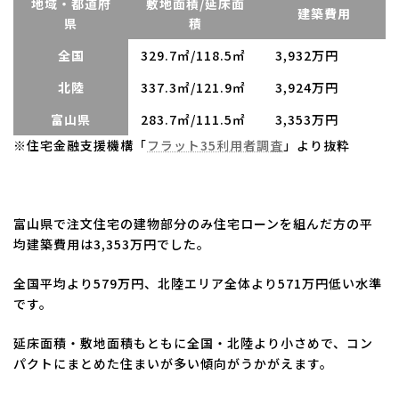
地域・都道府
敷地面積/延床面
建築費用
県
積
全国
329.7㎡/118.5㎡
3,932万円
北陸
337.3㎡/121.9㎡
3,924万円
富山県
283.7㎡/111.5㎡
3,353万円
※住宅金融支援機構「
フラット35利用者調査
」より抜粋
富山県で注文住宅の建物部分のみ住宅ローンを組んだ方の平
均建築費用は3,353万円でした。
全国平均より579万円、北陸エリア全体より571万円低い水準
です。
延床面積・敷地面積もともに全国・北陸より小さめで、コン
パクトにまとめた住まいが多い傾向がうかがえます。