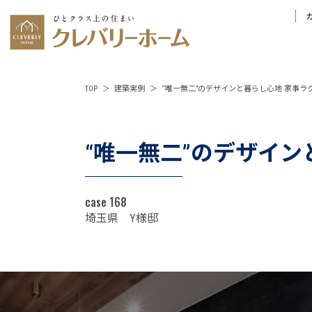
TOP
建築実例
“唯一無二”のデザインと暮らし心地 家事
“唯一無二”のデザイ
case 168
埼玉県 Y様邸