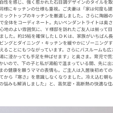
自性を感じ、強く惹かれた石目調デザインのタイルを取
同様にキッチンの仕様も重視。ご夫妻は「家は何度も建
ミックトップのキッチンを厳選しました。さらに陶器の
で全体をコーディネート。丸いペンダントライトは奥さ
心地のよい雰囲気に、Ｙ様邸を訪れたご友人は揃って目
ました。約25帖を確保したＬＤＫは、家族がいちばん
ビングとダイニング・キッチンを緩やかにゾーニングす
えることにもつながっています。さらにバスルームも広
湯に浸かっても手足を伸ばせます」と奥さま。育児で慌
かいので、下の子と私が湯船で温まっている間、先に出
まの健康を願うママの表情も。ご主人は入居後初めての
てから『寒さ』を意識しなくなりました。冷え込む朝も
の悩みも解消しました」と、高気密・高断熱の快適な住