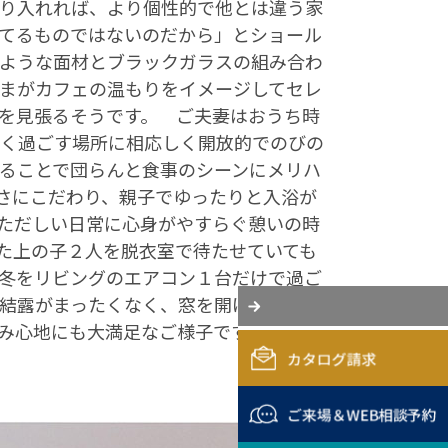
り入れれば、より個性的で他とは違う家
てるものではないのだから」とショール
ような面材とブラックガラスの組み合わ
まがカフェの温もりをイメージしてセレ
を見張るそうです。 ご夫妻はおうち時
長く過ごす場所に相応しく開放的でのびの
ることで団らんと食事のシーンにメリハ
さにこだわり、親子でゆったりと入浴が
ただしい日常に心身がやすらぐ憩いの時
た上の子２人を脱衣室で待たせていても
冬をリビングのエアコン１台だけで過ご
結露がまったくなく、窓を開ければ風も
み心地にも大満足なご様子です。