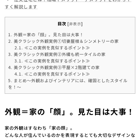
すく解説しま
す
目次
[
非表示
]
1.
外観＝家の「顔」。見た目は大事！
2.
美クラシック外観実例①切妻屋根＆シンメトリーの家
2.1.
≪この実例を真似するポイント≫
3.
美クラシック外観実例②外構も統一タイルの家
3.1.
≪この実例を真似するポイント≫
4.
美クラシック外観実例③平屋×2階建ての家
4.1.
≪この実例を真似するポイント≫
5.
まとめ～外観およびインテリアには、確固としたスタイル
を！～
外観＝家の「顔」。見た目は大事！
家の外観はすなわち「家の顔」。
どんな人が住んでいるのかを表現するとても大切なデザインな