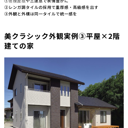
①
寄棟屋根
や三連窓で表情豊かに
②レンガ調タイルの採用で重厚感・高級感を出す
③外観と外構は同一タイルで統一感を
美クラシック外観実例③平屋×2階
建ての家