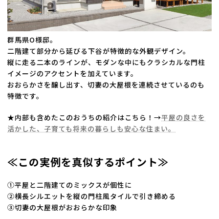
群馬県O様邸。
二階建て部分から延びる下谷が特徴的な外観デザイン。
縦に走る二本のラインが、モダンな中にもクラシカルな門柱
イメージのアクセントを加えています。
おおらかさを醸し出す、切妻の大屋根を連続させているのも
特徴です。
★内部も含めたこのおうちの紹介はこちら！→
平屋の良さを
活かした、子育ても将来の暮らしも安心な住まい。
≪この実例を真似するポイント≫
①平屋と二階建てのミックスが個性に
②横長シルエットを縦の門柱風タイルで引き締める
③切妻の大屋根がおおらかな印象