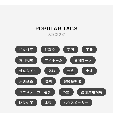
POPULAR TAGS
人気のタグ
注文住宅
間取り
実例
平屋
費用相場
マイホーム
住宅ローン
外壁タイル
外観
予算
土地
木造建築
収納
建築基準法
ハウスメーカー選び
外壁
建築費用相場
防災対策
木造
ハウスメーカー