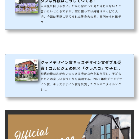
ダンな外観はこうしてつくる！
人は見た目じゃない。だから家だって見た目じゃない！と
言いたいところですが、家に限っては外観はやっぱり大
切。今回は実際に建てられた等身大の家、実例から外観デ
ザ...
グッドデザイン賞キッズデザイン賞ダブル受
賞！コルビジェの色×「クレバコ」で子ど...
現代の街並みが失いつつある豊かな色を取り戻し、子ども
たちとの楽しい家づくりを実現する。2020年度グッドデザ
イン賞、キッズデザイン賞を受賞したクレバコタイル×ク
レ...