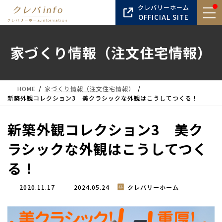
コ
ナ
クレバリーホーム
ン
ビ
OFFICIAL SITE
テ
ゲ
ン
ー
家づくり情報（注文住宅情報）
ツ
シ
へ
ョ
ス
ン
キ
に
HOME
家づくり情報（注文住宅情報）
ッ
移
新築外観コレクション3 美クラシックな外観はこうしてつくる！
プ
動
新築外観コレクション3 美ク
ラシックな外観はこうしてつく
る！
最
2020.11.17
2024.05.24
クレバリーホーム
終
更
新