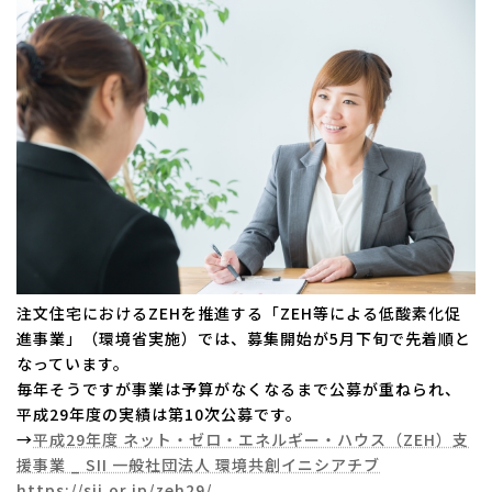
注文住宅におけるZEHを推進する「ZEH等による低酸素化促
進事業」（環境省実施）では、募集開始が5月下旬で先着順と
なっています。
毎年そうですが事業は予算がなくなるまで公募が重ねられ、
平成29年度の実績は第10次公募です。
→
平成29年度 ネット・ゼロ・エネルギー・ハウス（ZEH）支
援事業 _ SII 一般社団法人 環境共創イニシアチブ
https://sii.or.jp/zeh29/