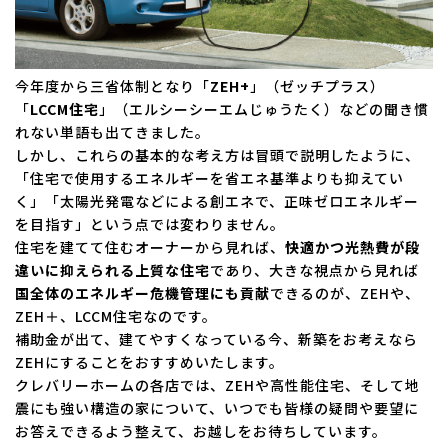
今年度から三省体制となり「
ZEH+
」（ゼッチプラス）
「
LCCM住宅
」（エルシーシーエムじゅうたく）などの聞き慣
れない単語も出てきました。
しかし、これらの基本的な考え方は冒頭で説明したように、
「住宅で使用するエネルギーを省エネ基準よりも抑えてい
く」「太陽光発電などによる創エネで、正味ゼロエネルギー
を目指す」という点では変わりません。
住宅を建てて住むオーナーから見れば、
快適かつ光熱費が段
違いに抑えられる上質な住宅
であり、大きな視点から見れば
国全体のエネルギー危機管理にも貢献
できるのが、ZEHや、
ZEH＋、LCCM住宅なのです。
補助金が出て、建てやすくなっている今、新築をお考えなら
ZEHにすることをおすすめいたします。
クレバリーホームの各店では、ZEHや高性能住宅、そして地
震にも強い構造の家について、いつでも皆様の疑問や要望に
お答えできるよう整えて、お越しをお待ちしています。