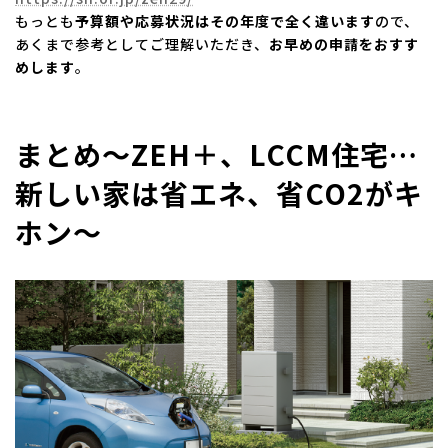
もっとも
予算額や応募状況はその年度で全く違います
ので、
あくまで参考としてご理解いただき、
お早めの申請をおすす
めします
。
まとめ～ZEH＋、LCCM住宅…
新しい家は省エネ、省CO2がキ
ホン～