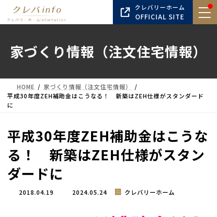
コ
ナ
クレバリーホーム
ン
ビ
OFFICIAL SITE
テ
ゲ
ン
ー
家づくり情報（注文住宅情報）
ツ
シ
へ
ョ
ス
ン
キ
に
HOME
家づくり情報（注文住宅情報）
ッ
移
平成30年度ZEH補助金はこうなる！ 新築はZEH仕様がスタンダード
プ
動
に
平成30年度ZEH補助金はこうな
る！ 新築はZEH仕様がスタン
ダードに
最
2018.04.19
2024.05.24
クレバリーホーム
終
更