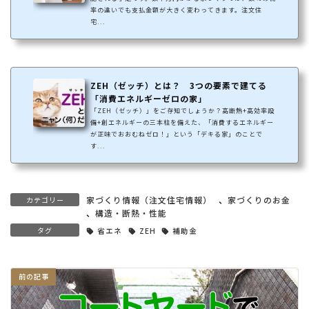
率の違いでも支払金額が大きく変わってきます。注文住
宅...
ZEH（ゼッチ）とは？ 3つの要素で建てる
「消費エネルギーゼロの家」
「ZEH（ゼッチ）」をご存知でしょうか？高断熱+高効率設
備+創エネルギーの三本柱を備えた、「消費するエネルギー
が正味でおおむねゼロ！」という「デキる家」のことで
す...
家づくり情報（注文住宅情報）
、
家づくりのお金
カテゴリー
、
構造・断熱・性能
タグ
省エネ
ZEH
補助金