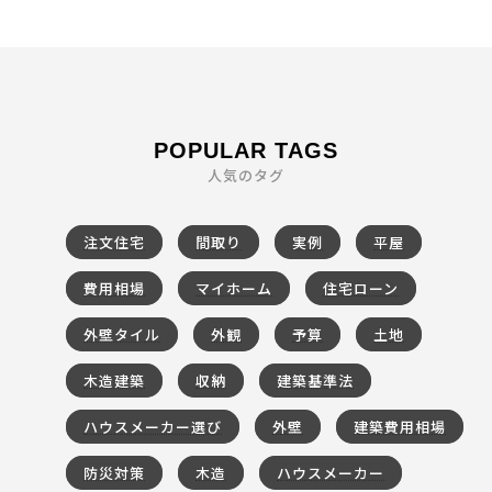
POPULAR TAGS
人気のタグ
注文住宅
間取り
実例
平屋
費用相場
マイホーム
住宅ローン
外壁タイル
外観
予算
土地
木造建築
収納
建築基準法
ハウスメーカー選び
外壁
建築費用相場
防災対策
木造
ハウスメーカー