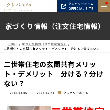
コ
ナ
クレバリーホーム
ン
ビ
OFFICIAL SITE
テ
ゲ
ン
ー
家づくり情報（注文住宅情報）
ツ
シ
へ
ョ
ス
ン
キ
に
HOME
家づくり情報（注文住宅情報）
ッ
移
二世帯住宅の玄関共有メリット・デメリット 分ける？分けない？
プ
動
二世帯住宅の玄関共有メリッ
ト・デメリット 分ける？分け
ない？
最
2018.03.06
2024.05.24
クレバリーホーム
終
更
新