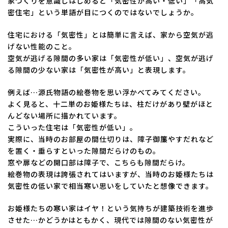
家づくりを意識しはじめると「気密性が高い・低い」「高気
密住宅」という単語が目につくのではないでしょうか。
住宅における「気密性」とは簡単に言えば、家から空気が逃
げない性能のこと。
空気が逃げる隙間の多い家は「気密性が低い」、空気が逃げ
る隙間の少ない家は「気密性が高い」と表現します。
例えば…源氏物語の絵巻物を思い浮かべてみてください。
よく見ると、十二単のお姫様たちは、柱だけがあり壁がほと
んどない場所に描かれています。
こういった住宅は「気密性が低い」。
実際に、当時のお部屋の間仕切りは、障子御簾やすだれなど
を置く・垂らすといった隙間だらけのもの。
窓や扉などの開口部は障子で、こちらも隙間だらけ。
絵巻物の表現は誇張されてはいますが、当時のお姫様たちは
気密性の低い家で相当寒い思いをしていたと想像できます。
お姫様たちの寒い家はイヤ！という気持ちが建築技術を進歩
させた…かどうかはともかく、現代では隙間のない気密性が