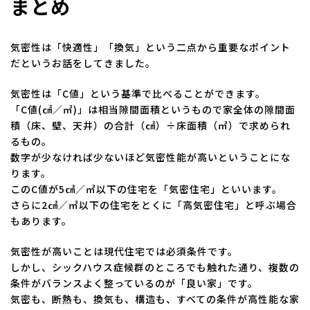
まとめ
気密性は「快適性」「換気」という二点から重要なポイント
だというお話をしてきました。
気密性は「C値」という基準で比べることができます。
「C値(㎠／㎡)」は相当隙間面積というもので家全体の隙間面
積（床、壁、天井）の合計（㎠）÷床面積（㎡）で求められ
るもの。
数字が少なければ少ないほど気密性能が高いということにな
ります。
このC値が5㎠／㎡以下の住宅を「気密住宅」といいます。
さらに2㎠／㎡以下の住宅をとくに「高気密住宅」と呼ぶ場合
もあります。
気密性が高いことは現代住宅では必須条件です。
しかし、シックハウス症候群のところでも触れた通り、複数の
条件がバランスよく整っているのが「良い家」です。
気密も、断熱も、換気も、構造も、すべての条件が高性能な家