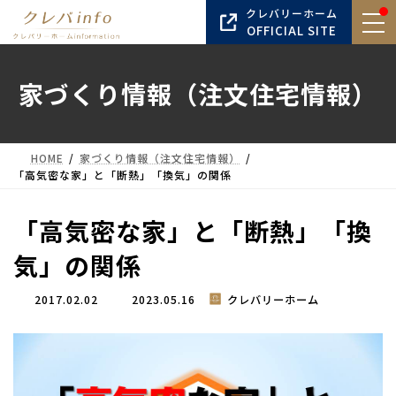
コ
ナ
クレバリーホーム
ン
ビ
OFFICIAL SITE
テ
ゲ
ン
ー
家づくり情報（注文住宅情報）
ツ
シ
へ
ョ
ス
ン
キ
に
HOME
家づくり情報（注文住宅情報）
ッ
移
「高気密な家」と「断熱」「換気」の関係
プ
動
「高気密な家」と「断熱」「換
気」の関係
最
2017.02.02
2023.05.16
クレバリーホーム
終
更
新
日
時