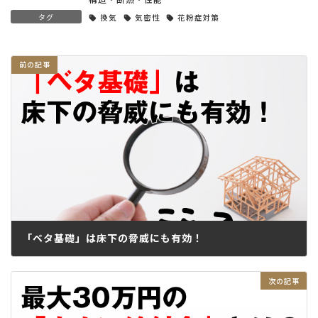
タグ
換気
気密性
花粉症対策
「ベタ基礎」は床下の脅威にも有効！
2017.04.06