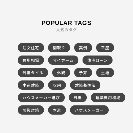
POPULAR TAGS
人気のタグ
注文住宅
間取り
実例
平屋
費用相場
マイホーム
住宅ローン
外壁タイル
外観
予算
土地
木造建築
収納
建築基準法
ハウスメーカー選び
外壁
建築費用相場
防災対策
木造
ハウスメーカー