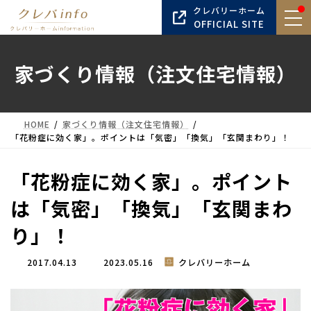
コ
ナ
クレバリーホーム
ン
ビ
OFFICIAL SITE
テ
ゲ
ン
ー
家づくり情報（注文住宅情報）
ツ
シ
へ
ョ
ス
ン
キ
に
HOME
家づくり情報（注文住宅情報）
ッ
移
「花粉症に効く家」。ポイントは「気密」「換気」「玄関まわり」！
プ
動
「花粉症に効く家」。ポイント
は「気密」「換気」「玄関まわ
り」！
最
2017.04.13
2023.05.16
クレバリーホーム
終
更
新