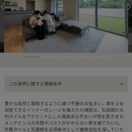
この実例に関する検索条件
通風・採光
大空間リビング
豊かな自然と調和するように建つ平屋のお住まい。車を２台
収容できるインナーガレージを備えたＨ様邸は、石目調の大
太陽光
外観デザイン
判タイルをアクセントにした風格ある佇まいが目を惹きます。
メンテナンスの手間やコストがかからない家を建てたいと、
平屋
ガレージ
外壁タイルと瓦屋根を必須条件として建築会社を探していた