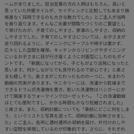
ームがありました。担当営業の方の人柄はもちろん、高いと
思っていた外壁タイルが、サイディングと比較してもあまり価
格差なく採用できるのも大きな魅力でした」とご主人が当時
を振り返ります。そんなご夫妻が間取りづくりのご要望とし
て挙げたのが、子育てのしやすさ、家事のしやすさ、収納の
しやすさでした。子育てのしやすさについては、お子さまが
走り回れるように、ダイニングにテーブルや椅子は置かず、
広々とした空間を確保。キッチンからリビングやダイニング
にいるお子さまに目が行き届くように対面型にしたのもポイ
ントです。「新居になってから、子どもがより活発になったと
思います。何かしながらでも見守れるので安心です」と奥さ
まも嬉しそう。奥さまがこだわったものの一つに、水まわり
動線の充実があります。サニタリーには、洗濯から乾燥まで
できるドラム式洗濯機を置き、乾いた洗濯物はハンガーにか
けて隣接するウォークインクローゼットへ。「この洗濯動線
はとても便利ですし、かかる時間もかなり短縮されました」
と奥さま。また、収納計画についても「事前にどこに何をしま
う、というリストと写真を送って、収納計画に反映させまし
た」とご主人。各所に適材適所の収納を設け、片付けのしや
すい空間を実現しているのが印象的です。さらに、それぞれ