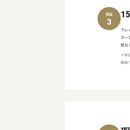
1
保証
3
クレ
カー
担な
※保
範囲