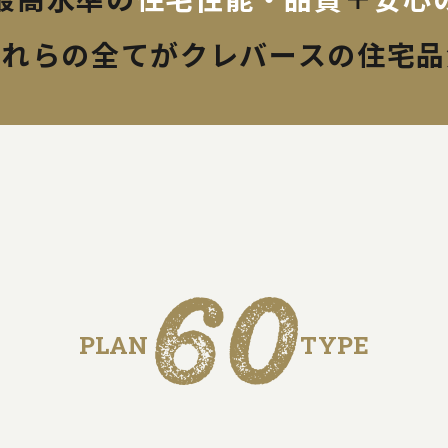
最高水準の
住宅性能・品質
＋
安心
これらの全てが
クレバースの住宅品
60
PLAN
TYPE