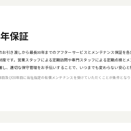
0年保証
のお引き渡しから最長30年までのアフターサービスとメンテナンス保証を
制度です。営業スタッフによる定期訪問や専門スタッフによる定期点検とメ
握し、適切な保守管理をお手伝いすることで、いつまでも変わらない安心と
0年目及び20年目に当社指定の有償メンテナンスを受けていただくことが条件となり