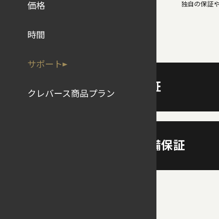
価格
独自の保証
時間
サポート
保証1
30年保証
クレバース商品プラン
保証3
15年設備保証