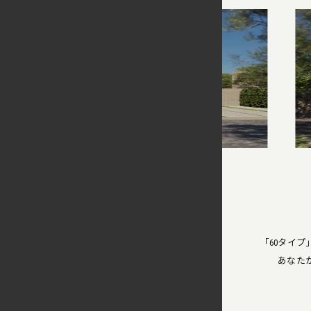
「60タイ
あなた