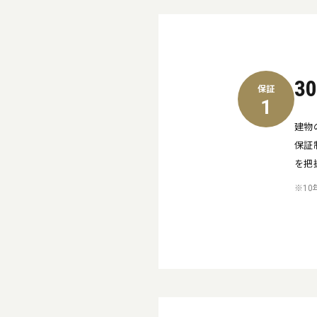
3
保証
1
建物
保証
を把
※1