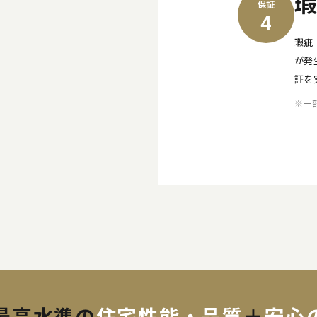
保証
4
瑕疵
が発
証を
※一