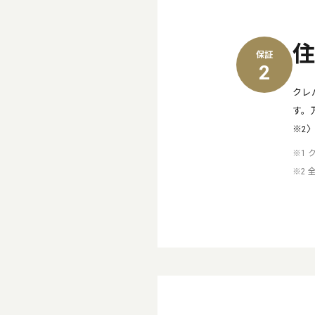
保証
2
クレ
す。
※2
※1
※2