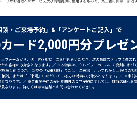
ループがお客様へのサービス及び情報提供に使用するもので、第三者に開示・漏洩
B相談・ご来場予約」&「アンケートご記入」で
2,000
Oカード
円分プレゼ
、当フォームから、①「WEB相談」にお申込みいただき、次の商談ステップに進ま
いたお客様のみ対象となります。／ ※本特典は、クレバリーホームにて真剣に家づ
ご家族様１組につき、 新規の「WEB相談」または「ご来場」、いずれか１回 限りの
EB相談」または「ご来場」いただいて いる方は特典の対象外となります。／ ※事前
象となります。／ ※ご来場予約の受付期間外の見学予約に関しては、該当店舗へお電
が異なります。詳しくは該当店舗へお問い合わせください。