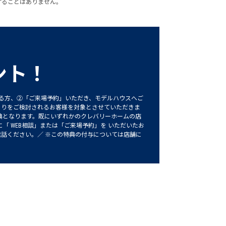
することはありません。
ント！
れる方、②「ご来場予約」いただき、モデルハウスへご
くりをご検討されるお客様を対象とさせていただきま
特典となります。既にいずれかのクレバリーホームの店
に「 WEB相談」または「ご来場予約」を いただいたお
話ください。／ ※この特典の付与については店舗に