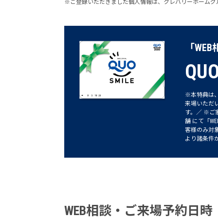
※ご登録いただきました個人情報は、クレバリーホームグ
「WE
QU
※本特典は
来場いただ
す。／ ※
舗 にて「W
客様のみ対
より諸条件
WEB相談・ご来場予約日時