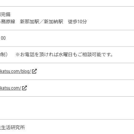
場完備
務原線 新那加駅／新加納駅 徒歩10分
00
約制）
※お電話を頂ければ水曜日もご相談可能です。
eikatsu.com/blog/
eikatsu.com/
住生活研究所