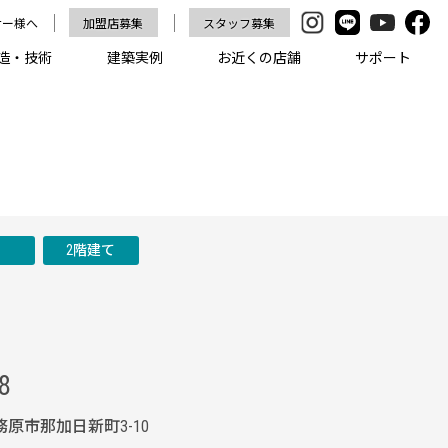
ナー様へ
加盟店募集
スタッフ募集
造・技術
建築実例
お近くの店舗
サポート
屋
2階建て
8
各務原市那加日新町3-10