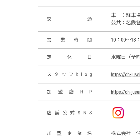
車 ：駐車
交
通
公共：名鉄各
10：00～18：
営
業
時
間
水曜日（予
定
休
日
ス
タ
ッ
フ
b
l
o
g
https://ch-jus
加
盟
店
H
P
https://ch-jus
店
舗
公
式
S
N
S
株式会社 
加
盟
企
業
名