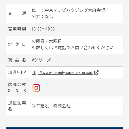
車 ：中京テレビハウジング大府会場内
交
通
公共：なし
営
業
時
間
10 :00～18:00
火曜日・水曜日
定
休
日
※詳しくはお電話でお問い合わせください
商
品
名
Vシリーズ
加
盟
店
H
P
http://www.cleverlyhome-eikou.com
店
舗
公
式
S
N
S
加
盟
企
業
栄幸建設 株式会社
名