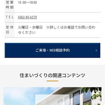
営
業
10 :00～18:00
時
間
T
E
L
0562-85-6273
定
休
火曜日・水曜日 ※詳しくはお電話でお問い合わ
日
せください
ご来場・WEB相談予約
住まいづくりの関連コンテンツ