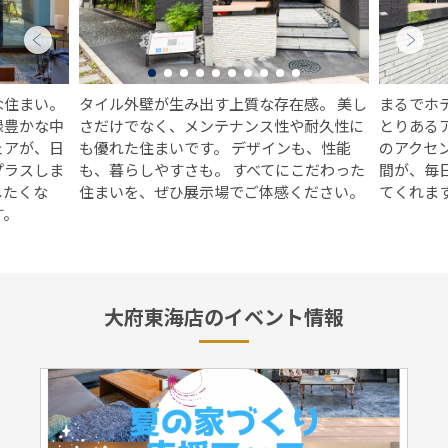
な住まい。
タイル外壁が生み出す上質な存在感。 美し
まるでホ
緑豊かな中
さだけでなく、メンテナンス性や耐久性に
とりある
ェアが、日
も優れた住まいです。 デザインも、性能
のアクセ
プラスしま
も、暮らしやすさも。 すべてにこだわった
間が、毎
したくな
住まいを、ぜひ展示場でご体感ください。
てくれま
す。
大府東海店のイベント情報