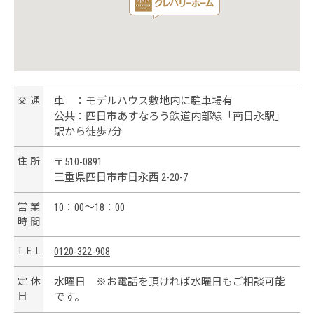
交
通
車 ：モデルハウス敷地内に駐車場有
公共：四日市あすなろう鉄道内部線「南日永駅」
駅から徒歩7分
住
所
〒510-0891
三重県四日市市日永西 2-20-7
営
業
10：00～18：00
時
間
T
E
L
0120-322-908
定
休
水曜日 ※お電話を頂ければ水曜日もご相談可能
日
です。