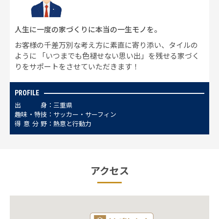
人生に一度の家づくりに本当の一生モノを。
お客様の千差万別な考え方に素直に寄り添い、タイルの
ように 「いつまでも色褪せない思い出」を残せる家づく
りをサポートをさせていただきます！
PROFILE
出
身
三重県
趣
味
・
特
技
サッカー・サーフィン
得
意
分
野
熱意と行動力
アクセス