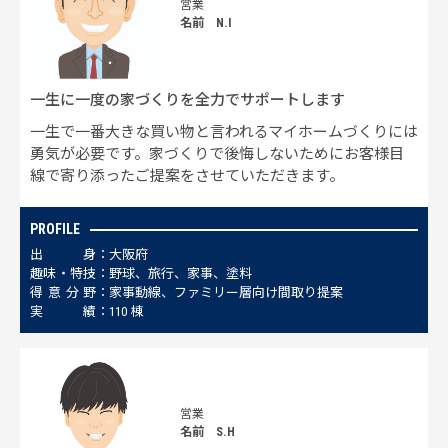
営業
名前 N.I
一生に一度の家づくりを全力でサポートします
一生で一番大きな買い物と言われるマイホームづくりには
勇気が必要です。家づくりで後悔しないためにお客様目
線で寄り添ったご提案をさせていただきます。
PROFILE
出
身
大阪府
趣
味
・
特
技
野球、旅行、家事、塗料
得
意
分
野
家事動線、ファミリー層向け間取り提案
実
績
110 棟
営業
名前 S.H