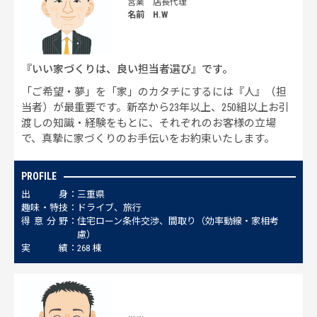
営業 店長代理
名前 H.W
『いい家づくりは、良い担当者選び』です。
「ご希望・夢」を「家」のカタチにするには『人』（担
当者）が最重要です。新卒から23年以上、250組以上お引
渡しの知識・経験をもとに、それぞれのお客様の立場
で、真摯に家づくりのお手伝いをお約束いたします。
PROFILE
出
身
三重県
趣
味
・
特
技
ドライブ、旅行
得
意
分
野
住宅ローン条件交渉、間取り（効率動線・家相考
慮）
実
績
268 棟