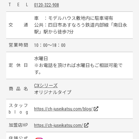
T
E
L
0120-322-908
車 ：モデルハウス敷地内に駐車場有
交
通
公共：四日市あすなろう鉄道内部線「南日永
駅」駅から徒歩7分
営
業
時
間
10：00～18：00
水曜日
定
休
日
※お電話を頂ければ水曜日もご相談可能で
す。
CXシリーズ
商
品
名
オリジナルタイプ
ス
タ
ッ
フ
https://ch-juseikatsu.com/blog/
b
l
o
g
加
盟
店
H
P
https://ch-juseikatsu.com/
店
舗
公
式