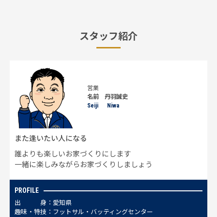
スタッフ紹介
営業
名前 丹⽻誠史
Seiji Niwa
また逢いたい⼈になる
誰よりも楽しいお家づくりにします
一緒に楽しみながらお家づくりしましょう
PROFILE
出
身
愛知県
趣
味
・
特
技
フットサル‧バッティングセンター