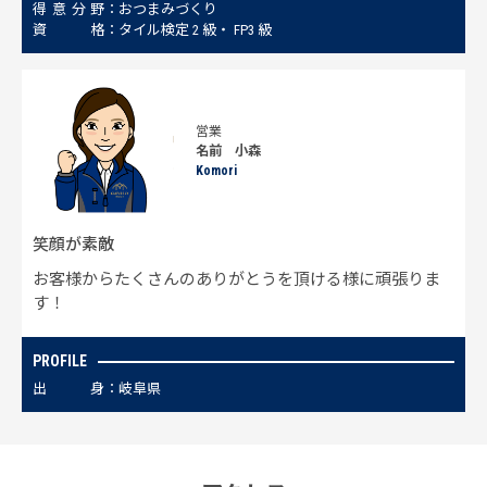
得
意
分
野
おつまみづくり
資
格
タイル検定 2 級‧ FP3 級
営業
名前 小森
Komori
笑顔が素敵
お客様からたくさんのありがとうを頂ける様に頑張りま
す！
PROFILE
出
身
岐阜県