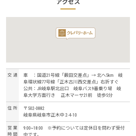
アクセス
交
通
車 ：国道21号線「薮田交差点」→ 北へ5km 岐
阜環状線77号線「正木古川西交差点」右折すぐ
公共：JR岐阜駅北出口 岐阜バス9番乗り場 岐
阜大学方面行き 正木マーサ21前 徒歩5分
住
所
〒502-0882
岐阜県岐阜市正木中 2-4-10
営
業
9:00~18:00 ※予約については定休日を問わず受付
時
間
中です。