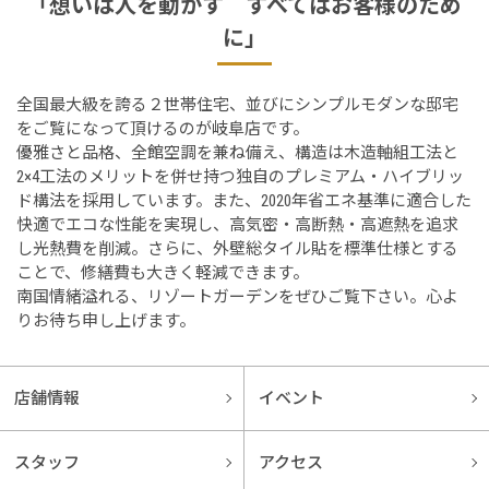
「想いは人を動かす すべてはお客様のため
に」
全国最大級を誇る２世帯住宅、並びにシンプルモダンな邸宅
をご覧になって頂けるのが岐阜店です。
優雅さと品格、全館空調を兼ね備え、構造は木造軸組工法と
2×4工法のメリットを併せ持つ独自のプレミアム・ハイブリッ
ド構法を採用しています。また、2020年省エネ基準に適合した
快適でエコな性能を実現し、高気密・高断熱・高遮熱を追求
し光熱費を削減。さらに、外壁総タイル貼を標準仕様とする
ことで、修繕費も大きく軽減できます。
南国情緒溢れる、リゾートガーデンをぜひご覧下さい。心よ
りお待ち申し上げます。
店舗情報
イベント
スタッフ
アクセス