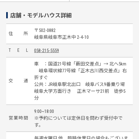
店舗・モデルハウス詳細
〒502-0882
住
所
岐阜県岐阜市正木中 2-4-10
T
E
L
058-215-5559
車 ：国道21号線「薮田交差点」→ 北へ5km
岐阜環状線77号線「正木古川西交差点」右
折すぐ
交
通
公共：JR岐阜駅北出口 岐阜バス9番乗り場
岐阜大学方面行き 正木マーサ21前 徒歩5
分
9:00~18:00
営
業
時
間
※予約については定休日を問わず受付中で
す。
毎週水曜日 他、臨時休業日の場合もございま