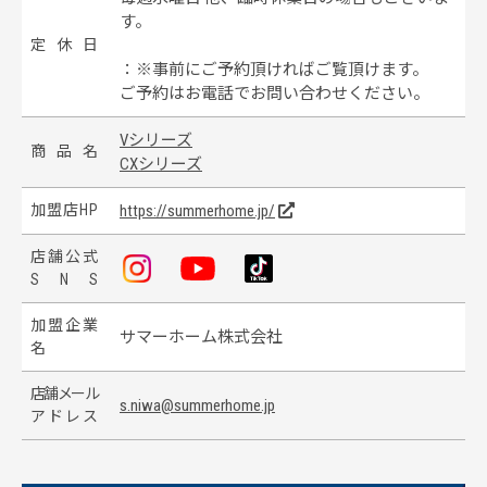
す。
定
休
日
：※事前にご予約頂ければご覧頂けます。
ご予約はお電話でお問い合わせください。
Vシリーズ
商
品
名
CXシリーズ
加
盟
店
H
P
https://summerhome.jp/
店
舗
公
式
S
N
S
加
盟
企
業
サマーホーム株式会社
名
店
舗
メ
ー
ル
s.niwa@summerhome.jp
ア
ド
レ
ス