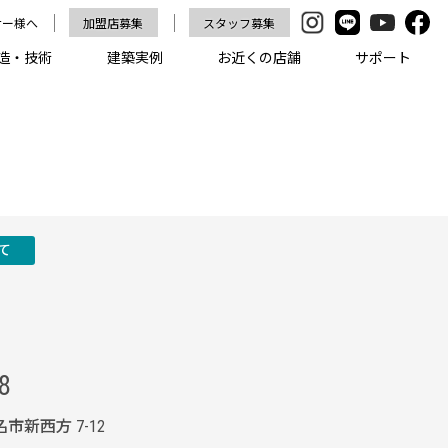
ナー様へ
加盟店募集
スタッフ募集
造・技術
建築実例
お近くの店舗
サポート
て
8
名市新西方 7-12