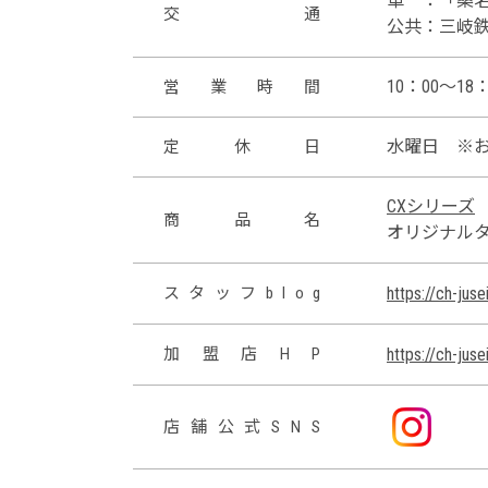
車 ：「桑名
交
通
公共：三岐鉄
10：00～18：
営
業
時
間
水曜日
※
定
休
日
CXシリーズ
商
品
名
オリジナル
ス
タ
ッ
フ
b
l
o
g
https://ch-jus
加
盟
店
H
P
https://ch-jus
店
舗
公
式
S
N
S