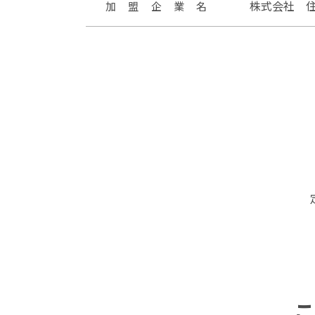
株式会社 
加
盟
企
業
名