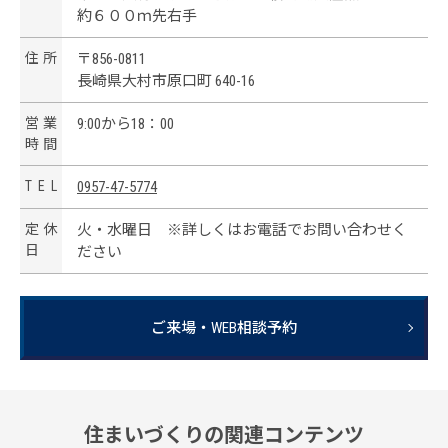
約６００ｍ先右手
住
所
〒856-0811
長崎県大村市原口町 640-16
営
業
9:00から18：00
時
間
T
E
L
0957-47-5774
定
休
火・水曜日 ※詳しくはお電話でお問い合わせく
日
ださい
ご来場・WEB相談予約
住まいづくりの関連コンテンツ