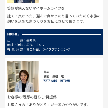
笑顔が絶えないマイホームライフを
建てて良かった、選んで良かったと言っていただく家族の
想いを込めた家づくりをお伝えさせて頂きます。
PROFILE
出
身
長崎県
趣
味
・
特
技
釣り、ゴルフ
得
意
分
野
資金計画、ライフプランニング
営業
名前 渡邉 瞳
WATANABE HITOMI
お客様の“理想の暮らし”発掘係
お客さまの「ありがとう」が一番のやりがいです。