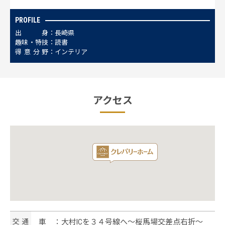
PROFILE
出
身
長崎県
趣
味
・
特
技
読書
得
意
分
野
インテリア
アクセス
交
通
車 ：大村ICを３４号線へ～桜馬場交差点右折～