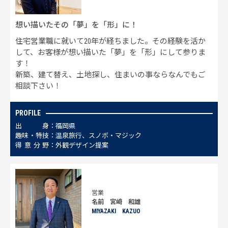
想い描いたその「夢」を「形」に！
住宅営業職に就いて20年が経ちました。その経験を活か
して、お客様が想い描いた「夢」を「形」にして参りま
す！
新築、建て替え、土地探し、住まいの事ならなんでもご
相談下さい！
PROFILE
出
身
福岡県
趣
味
・
特
技
温泉旅行、スノボ・マジック
得
意
分
野
外観デザイン提案
営業
名前 宮﨑 和雄
MIYAZAKI KAZUO