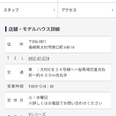
スタッフ
アクセス
店舗・モデルハウス詳細
〒856-0811
住
所
長崎県大村市原口町 640-16
T
E
L
0957-47-5774
車 ：大村ICを３４号線へ～桜馬場交差点右
交
通
折～約６００ｍ先右手
営
業
時
間
9:00から18：00
火・水曜日
定
休
日
※詳しくはお電話でお問い合わせください
Vシリーズ