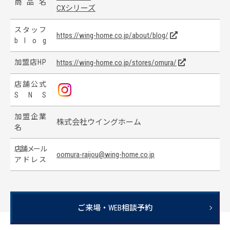
商
品
名
CXシリーズ
ス
タ
ッ
フ
https://wing-home.co.jp/about/blog/
b
l
o
g
加
盟
店
H
P
https://wing-home.co.jp/stores/omura/
店
舗
公
式
S
N
S
加
盟
企
業
株式会社ウイングホーム
名
店
舗
メ
ー
ル
oomura-raijou@wing-home.co.jp
ア
ド
レ
ス
ご来場・WEB相談予約