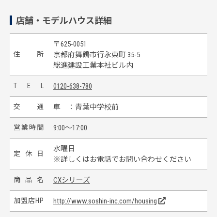
店舗・モデルハウス詳細
〒625-0051
住
所
京都府舞鶴市行永東町 35-5
総進建設工業本社ビル内
T
E
L
0120-638-780
交
通
車 ：青葉中学校前
営
業
時
間
9:00～17:00
水曜日
定
休
日
※詳しくはお電話でお問い合わせください
商
品
名
CXシリーズ
加
盟
店
H
P
http://www.soshin-inc.com/housing