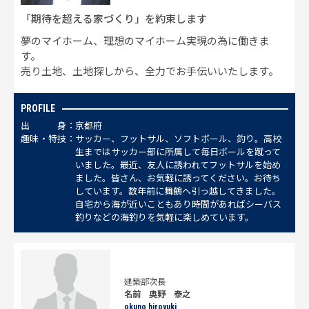
「期待を超える家づくり」を約束します
夢のマイホーム、理想のマイホーム実現の為に働きま
す。
売り土地、土地探しから、全力でお手伝いいたします。
PROFILE
出
身
京都府
趣
味
・
特
技
サッカー、フットサル、ソフトボール、釣り。高校
生まではサッカー部に所属して毎日ボールを蹴って
いました。最近、友人に誘われてフットサルを始め
ました。皆さん、お気軽に誘ってください。お待ち
しています。数年前に舞鶴へ引っ越してきました。
自宅から海が近いこともあり時間があればシーバス
釣りなどの海釣りを気軽に楽しめています。
建築部次長
名前 奥野 泰之
okuno hiroyuki