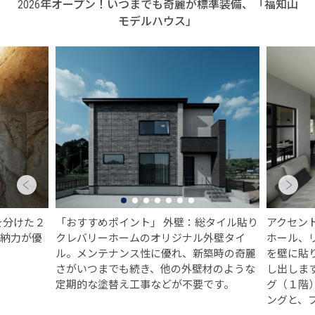
2026年オープン！いつまでも奇麗が標準装備、「福知山
モデルハウス」
を分けた２
「おすすめポイント」 外壁：総タイル貼り
アクセン
収納力が優
クレバリーホームのオリジナル外壁タイ
ホール、
ル。メンテナンス性に優れ、新築時の奇麗
を壁に貼
さがいつまでも続き、他の外壁材のような
し出しま
定期的な塗替え工事などが不要です。
グ（１階
ングと、