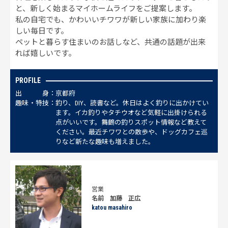
と、新しく始まるマイホームライフをご提案します。
私の自宅でも、かわいいチワワが新しい家族に加わり楽
しい毎日です。
ペットと暮らす住まいのお話しなど、共通の話題が出来
れば嬉しいです。
PROFILE
出
身
京都府
趣
味
・
特
技
釣り、DIY、読書など。休日はよく釣りに出かけてい
ます。イカ釣りやタチウオなど気軽に出掛けられる
点がいいです。舞鶴の釣りスポット情報など教えて
ください。最近チワワとの散歩や、ドッグカフェ巡
りなど新たな趣味も増えました。
営業
名前 加藤 正広
katou masahiro