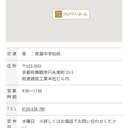
交
通
車 ：青葉中学校前
住
所
〒625-0051
京都府舞鶴市行永東町 35-5
総進建設工業本社ビル内
営
業
9:00～17:00
時
間
T
E
L
0120-638-780
定
休
水曜日 ※詳しくはお電話でお問い合わせくださ
日
い