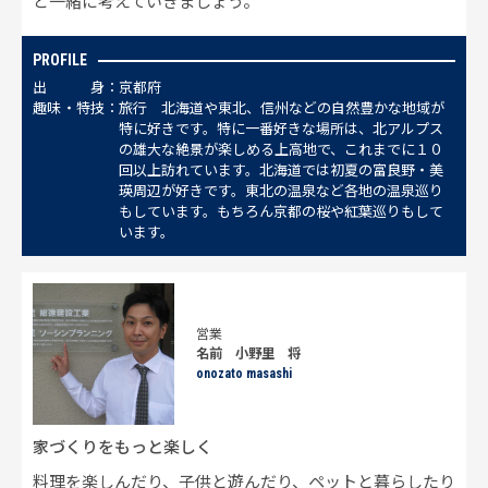
ど一緒に考えていきましょう。
PROFILE
出
身
京都府
趣
味
・
特
技
旅行 北海道や東北、信州などの自然豊かな地域が
特に好きです。特に一番好きな場所は、北アルプス
の雄大な絶景が楽しめる上高地で、これまでに１０
回以上訪れています。北海道では初夏の富良野・美
瑛周辺が好きです。東北の温泉など各地の温泉巡り
もしています。もちろん京都の桜や紅葉巡りもして
います。
営業
名前 小野里 将
onozato masashi
家づくりをもっと楽しく
料理を楽しんだり、子供と遊んだり、ペットと暮らしたり