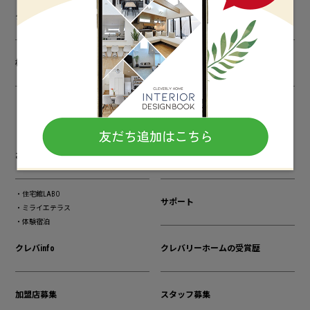
クレバリーホームとは？
商品ラインアップ
構造・技術
建築実例
実例検索
お客様の声
お近くの店舗
ハウジングスクエア
住宅館LABO
サポート
ミライエテラス
体験宿泊
クレバinfo
クレバリーホームの受賞歴
加盟店募集
スタッフ募集