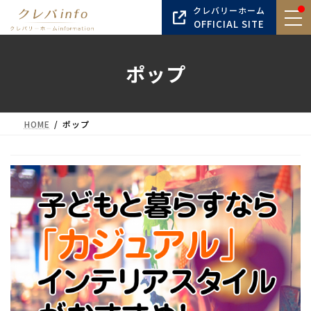
コ
ナ
クレバリーホーム
ン
ビ
OFFICIAL SITE
テ
ゲ
ン
ー
ポップ
ツ
シ
へ
ョ
ス
ン
キ
に
HOME
ポップ
ッ
移
プ
動