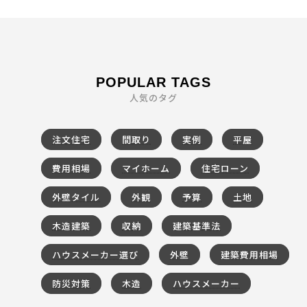
POPULAR TAGS
人気のタグ
注文住宅
間取り
実例
平屋
費用相場
マイホーム
住宅ローン
外壁タイル
外観
予算
土地
木造建築
収納
建築基準法
ハウスメーカー選び
外壁
建築費用相場
防災対策
木造
ハウスメーカー