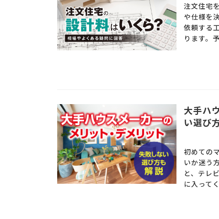
注文住宅
や仕様を
依頼する
ります。予
大手ハ
い選び
初めての
いか迷う
と、テレ
に入ってく