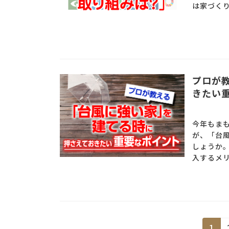
は家づくり
プロが
きたい
今年もま
が、「台
しょうか
入するメリ
投
1