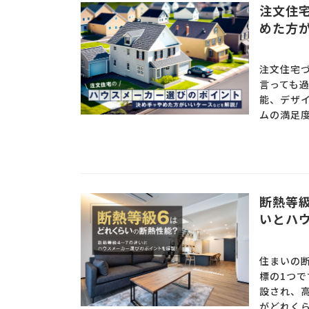
注文住
めた方
注文住宅
言っても
能、デザ
ムの満足度
断熱等
いとハ
住まいの
標の1つで
設され、
がどれくら