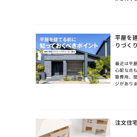
平屋を
りづく
最近は平
心配な点
築費用、
ジがありま
注文住