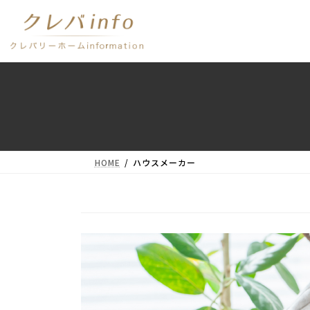
コ
ナ
ン
ビ
テ
ゲ
ン
ー
ツ
シ
へ
ョ
ス
ン
キ
に
ッ
移
プ
動
HOME
ハウスメーカー